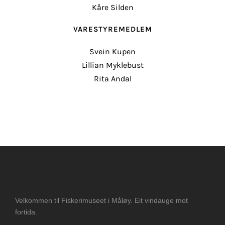
Kåre Silden
VARESTYREMEDLEM
Svein Kupen
Lillian Myklebust
Rita Andal
Velkommen til Fiskerimuseet i Måløy. Eit vindauge mot
fortida.