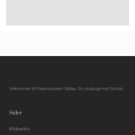
Velkommen til Fiskerimuseet i Måløy. Eit vindauge mot fortida.
Sider
Bildearkiv